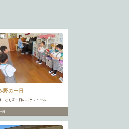
み野の一日
野こども園一日のスケジュール。
一日