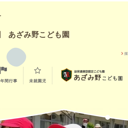
町
園 あざみ野こども園
採
と年間行事
未就園児