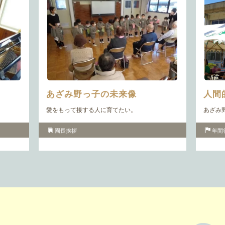
人間
あざみ野っ子の未来像
あざみ
愛をもって接する人に育てたい。
年間
園長挨拶