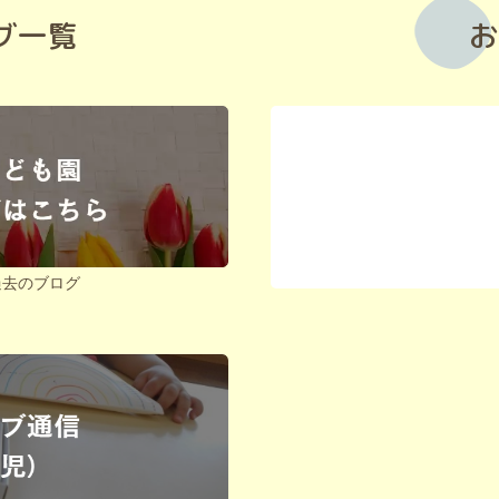
グ一覧
[!% if
[%arti
(image.url!="")
[%new
{ %]
[!% } %]
[%lead
過去のブログ