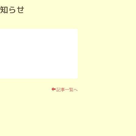
お知らせ
cle_date_notime_dot%]
:New%]
[%title%]
%]
記事一覧へ