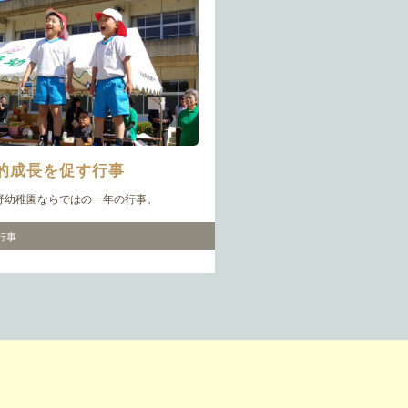
的成長を促す行事
野幼稚園ならではの一年の行事。
行事